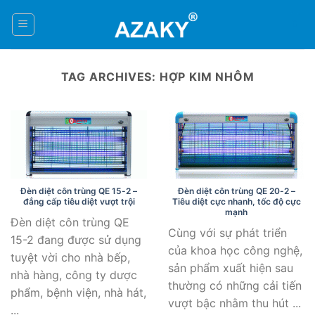
Skip
to
0
content
TAG ARCHIVES:
HỢP KIM NHÔM
Đèn diệt côn trùng QE 15-2 –
Đèn diệt côn trùng QE 20-2 –
đẳng cấp tiêu diệt vượt trội
Tiêu diệt cực nhanh, tốc độ cực
mạnh
Đèn diệt côn trùng QE
Cùng với sự phát triển
15-2 đang được sử dụng
của khoa học công nghệ,
tuyệt vời cho nhà bếp,
sản phẩm xuất hiện sau
nhà hàng, công ty dược
thường có những cải tiến
phẩm, bệnh viện, nhà hát,
vượt bậc nhằm thu hút ...
...