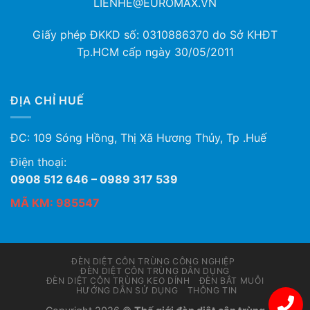
LIENHE@EUROMAX.VN
Giấy phép ĐKKD số:
0310886370
do Sở KHĐT
Tp.HCM cấp ngày 30/05/2011
ĐỊA CHỈ HUẾ
ĐC: 109 Sóng Hồng, Thị Xã Hương Thủy, Tp .Huế
Điện thoại:
0908 512 646 – 0989 317 539
MÃ KM: 985547
ĐÈN DIỆT CÔN TRÙNG CÔNG NGHIỆP
ĐÈN DIỆT CÔN TRÙNG DÂN DỤNG
ĐÈN DIỆT CÔN TRÙNG KEO DÍNH
ĐÈN BẮT MUỖI
HƯỚNG DẪN SỬ DỤNG
THÔNG TIN