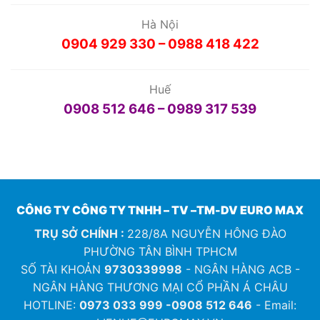
Hà Nội
0904 929 330 – 0988 418 422
Huế
0908 512 646 – 0989 317 539
CÔNG TY CÔNG TY TNHH – TV –TM-DV EURO MAX
TRỤ SỞ CHÍNH :
228/8A NGUYỄN HÔNG ĐÀO
PHƯỜNG TÂN BÌNH TPHCM
SỐ TÀI KHOẢN
9730339998
- NGÂN HÀNG ACB -
NGÂN HÀNG THƯƠNG MẠI CỔ PHẦN Á CHÂU
HOTLINE:
0973 033 999 -0908 512 646
- Email: