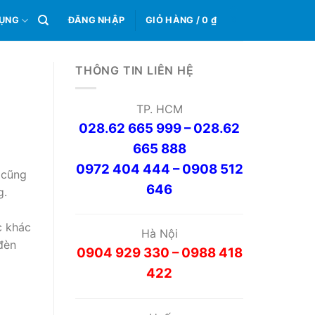
0
DỤNG
ĐĂNG NHẬP
GIỎ HÀNG /
0
₫
THÔNG TIN LIÊN HỆ
TP. HCM
028.62 665 999 – 028.62
665 888
0972 404 444 – 0908 512
 cũng
646
g.
c khác
Hà Nội
đèn
0904 929 330 – 0988 418
422