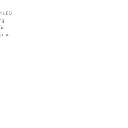
èn LED
ng.
của
ợp so