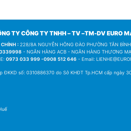
NG TY CÔNG TY TNHH – TV –TM-DV EURO 
 CHÍNH :
228/8A NGUYỄN HÔNG ĐÀO PHƯỜNG TÂN BÌN
0339998
- NGÂN HÀNG ACB - NGÂN HÀNG THƯƠNG MẠ
E:
0973 033 999 -0908 512 646
- Email: LIENHE@EUR
ép ĐKKD số:
0310886370
do Sở KHĐT Tp.HCM cấp ngày 30
Huế