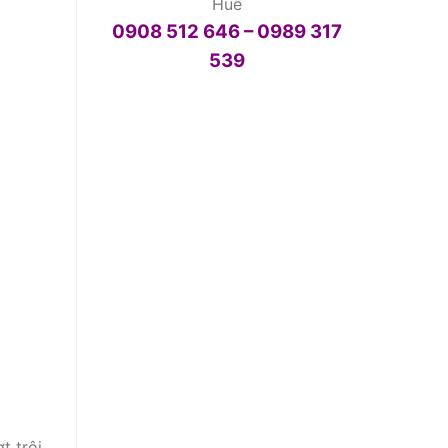
Huế
0908 512 646 – 0989 317
539
t trội