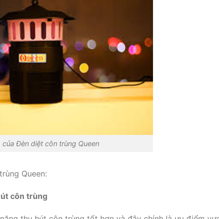
 của Đèn diệt côn trùng Queen
trùng Queen:
út côn trùng
ăng thu hút côn trùng tốt hơn và đây chính là ưu điểm vượ