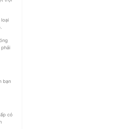
loại
.
bóng
 phải
n bạn
cấp có
n