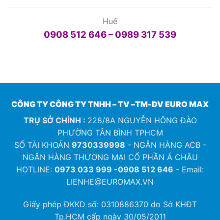
Huế
0908 512 646 – 0989 317 539
CÔNG TY CÔNG TY TNHH – TV –TM-DV EURO MAX
TRỤ SỞ CHÍNH :
228/8A NGUYỄN HÔNG ĐÀO
PHƯỜNG TÂN BÌNH TPHCM
SỐ TÀI KHOẢN
9730339998
- NGÂN HÀNG ACB -
NGÂN HÀNG THƯƠNG MẠI CỔ PHẦN Á CHÂU
HOTLINE:
0973 033 999 -0908 512 646
- Email:
LIENHE@EUROMAX.VN
Giấy phép ĐKKD số:
0310886370
do Sở KHĐT
Tp.HCM cấp ngày 30/05/2011