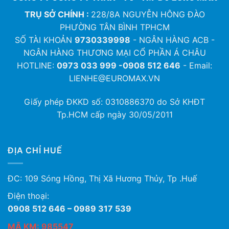
TRỤ SỞ CHÍNH :
228/8A NGUYỄN HÔNG ĐÀO
PHƯỜNG TÂN BÌNH TPHCM
SỐ TÀI KHOẢN
9730339998
- NGÂN HÀNG ACB -
NGÂN HÀNG THƯƠNG MẠI CỔ PHẦN Á CHÂU
HOTLINE:
0973 033 999 -0908 512 646
- Email:
LIENHE@EUROMAX.VN
Giấy phép ĐKKD số:
0310886370
do Sở KHĐT
Tp.HCM cấp ngày 30/05/2011
ĐỊA CHỈ HUẾ
ĐC: 109 Sóng Hồng, Thị Xã Hương Thủy, Tp .Huế
Điện thoại:
0908 512 646 – 0989 317 539
MÃ KM: 985547