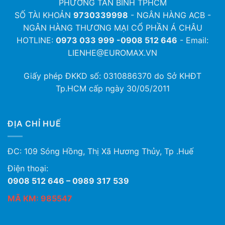
PHƯỜNG TÂN BÌNH TPHCM
SỐ TÀI KHOẢN
9730339998
- NGÂN HÀNG ACB -
NGÂN HÀNG THƯƠNG MẠI CỔ PHẦN Á CHÂU
HOTLINE:
0973 033 999 -0908 512 646
- Email:
LIENHE@EUROMAX.VN
Giấy phép ĐKKD số:
0310886370
do Sở KHĐT
Tp.HCM cấp ngày 30/05/2011
ĐỊA CHỈ HUẾ
ĐC: 109 Sóng Hồng, Thị Xã Hương Thủy, Tp .Huế
Điện thoại:
0908 512 646 – 0989 317 539
MÃ KM: 985547