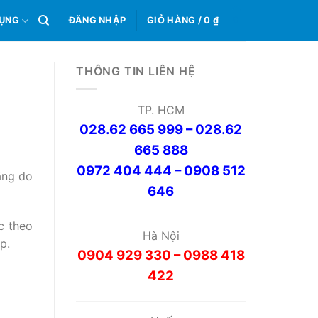
0
DỤNG
ĐĂNG NHẬP
GIỎ HÀNG /
0
₫
THÔNG TIN LIÊN HỆ
TP. HCM
028.62 665 999 – 028.62
665 888
0972 404 444 – 0908 512
ãng do
646
c theo
Hà Nội
p.
0904 929 330 – 0988 418
422