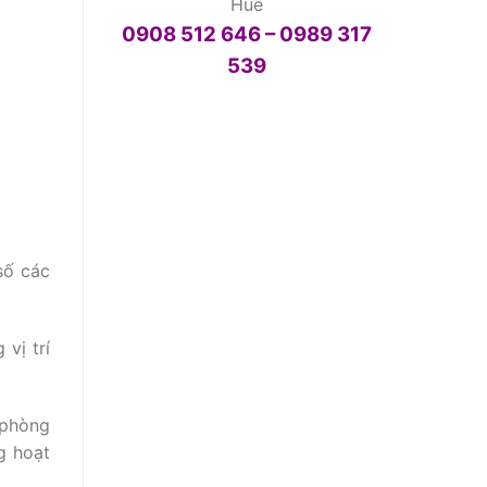
Huế
0908 512 646 – 0989 317
539
số các
vị trí
 phòng
g hoạt