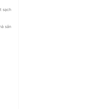
t sạch
hà sản