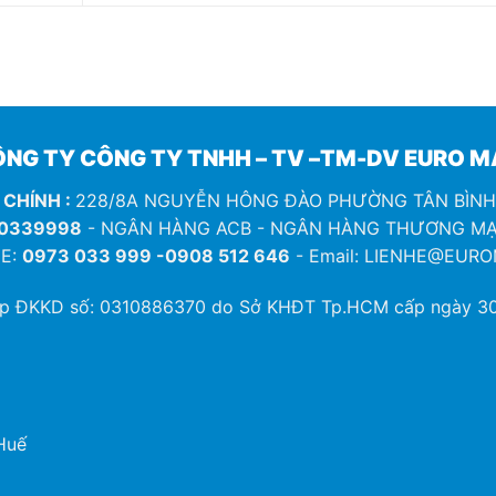
NG TY CÔNG TY TNHH – TV –TM-DV EURO 
 CHÍNH :
228/8A NGUYỄN HÔNG ĐÀO PHƯỜNG TÂN BÌN
0339998
- NGÂN HÀNG ACB - NGÂN HÀNG THƯƠNG MẠ
E:
0973 033 999 -0908 512 646
- Email: LIENHE@EUR
ép ĐKKD số:
0310886370
do Sở KHĐT Tp.HCM cấp ngày 30
Huế