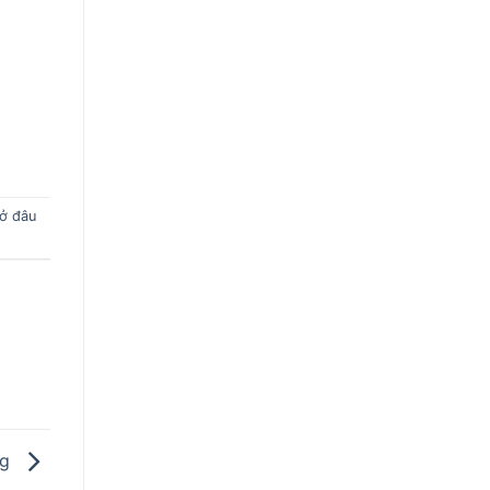
 ở đâu
ng