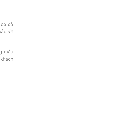
 cơ sở
bảo về
ng mẫu
 khách