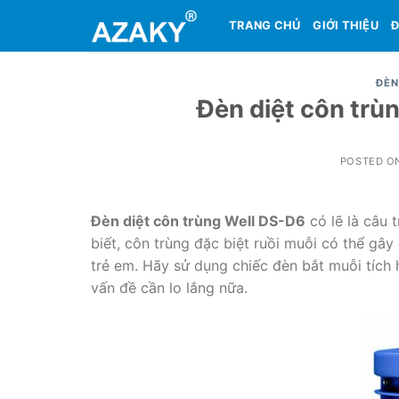
Skip
TRANG CHỦ
GIỚI THIỆU
Đ
to
content
ĐÈN
Đèn diệt côn trù
POSTED O
Đèn diệt côn trùng Well DS-D6
có lẽ là câu 
biết, côn trùng đặc biệt ruồi muỗi có thể gâ
trẻ em. Hãy sử dụng chiếc đèn bắt muỗi tích 
vấn đề cần lo lắng nữa.