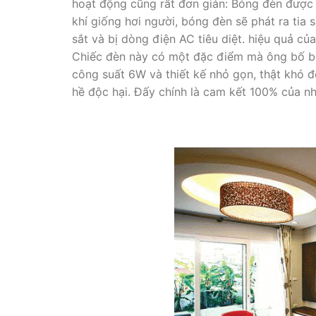
hoạt động cũng rất đơn giản: Bóng đèn được 
khí giống hơi người, bóng đèn sẽ phát ra tia s
sắt và bị dòng điện AC tiêu diệt. hiệu quả c
Chiếc đèn này có một đặc điểm mà ông bố bà 
công suất 6W và thiết kế nhỏ gọn, thật khó 
hề độc hại. Đấy chính là cam kết 100% của n