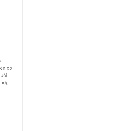
u
đèn có
uỗi,
 hợp