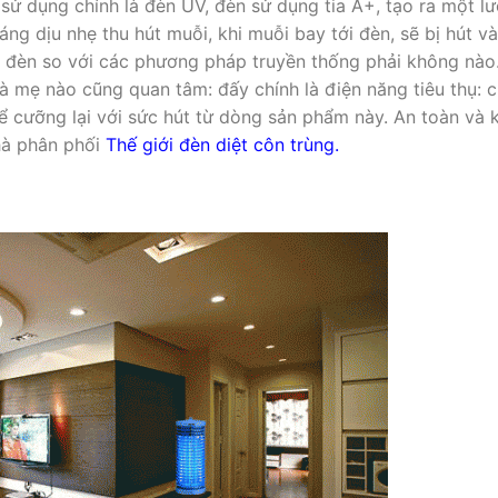
sử dụng chính là đèn UV, đèn sử dụng tia A+, tạo ra một l
áng dịu nhẹ thu hút muỗi, khi muỗi bay tới đèn, sẽ bị hút và
ủa đèn so với các phương pháp truyền thống phải không nào
mẹ nào cũng quan tâm: đấy chính là điện năng tiêu thụ: c
để cưỡng lại với sức hút từ dòng sản phẩm này. An toàn và
hà phân phối
Thế giới đèn diệt côn trùng.