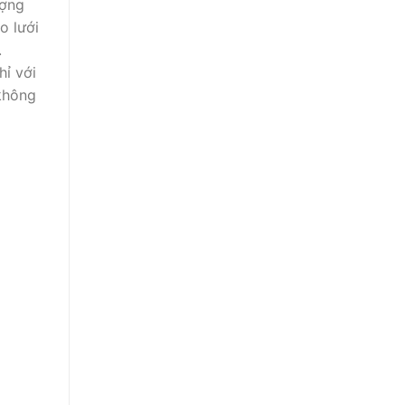
ượng
o lưới
.
hỉ với
 không