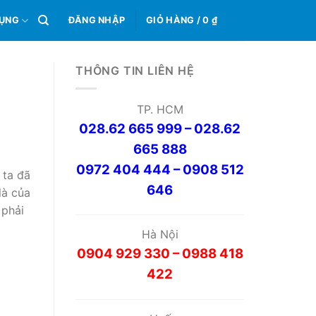
0
DỤNG
ĐĂNG NHẬP
GIỎ HÀNG /
0
₫
THÔNG TIN LIÊN HỆ
TP. HCM
028.62 665 999 – 028.62
665 888
0972 404 444 – 0908 512
 ta đã
646
là của
 phải
Hà Nội
0904 929 330 – 0988 418
422