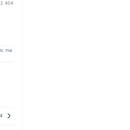
72 404
UV
,
Thế
L4