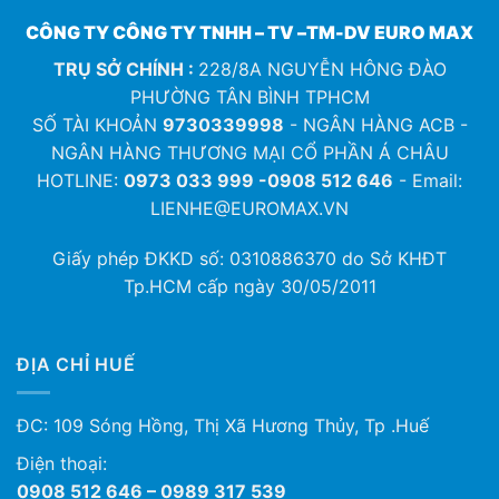
CÔNG TY CÔNG TY TNHH – TV –TM-DV EURO MAX
TRỤ SỞ CHÍNH :
228/8A NGUYỄN HÔNG ĐÀO
PHƯỜNG TÂN BÌNH TPHCM
SỐ TÀI KHOẢN
9730339998
- NGÂN HÀNG ACB -
NGÂN HÀNG THƯƠNG MẠI CỔ PHẦN Á CHÂU
HOTLINE:
0973 033 999 -0908 512 646
- Email:
LIENHE@EUROMAX.VN
Giấy phép ĐKKD số:
0310886370
do Sở KHĐT
Tp.HCM cấp ngày 30/05/2011
ĐỊA CHỈ HUẾ
ĐC: 109 Sóng Hồng, Thị Xã Hương Thủy, Tp .Huế
Điện thoại:
0908 512 646 – 0989 317 539