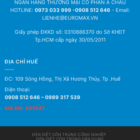
NGÂN HÀNG THƯƠNG MẠI CỔ PHẦN Á CHÂU
HOTLINE:
0973 033 999 -0908 512 646
- Email:
LIENHE@EUROMAX.VN
Giấy phép ĐKKD số:
0310886370
do Sở KHĐT
Tp.HCM cấp ngày 30/05/2011
ĐỊA CHỈ HUẾ
ĐC: 109 Sóng Hồng, Thị Xã Hương Thủy, Tp .Huế
Điện thoại:
0908 512 646 – 0989 317 539
MÃ KM: 985547
ĐÈN DIỆT CÔN TRÙNG CÔNG NGHIỆP
ĐÈN DIỆT CÔN TRÙNG DÂN DỤNG