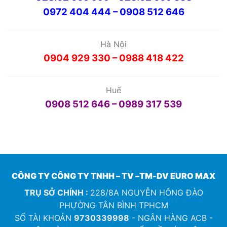
0972 404 444 – 0908 512 646
Hà Nội
0904 929 330 – 0988 418 422
Huế
0908 512 646 – 0989 317 539
CÔNG TY CÔNG TY TNHH – TV –TM-DV EURO MAX
TRỤ SỞ CHÍNH :
228/8A NGUYỄN HÔNG ĐÀO
PHƯỜNG TÂN BÌNH TPHCM
SỐ TÀI KHOẢN
9730339998
- NGÂN HÀNG ACB -