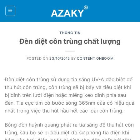
Skip
to
0
content
THÔNG TIN
Đèn diệt côn trùng chất lượng
POSTED ON
23/10/2015
BY
CONTENT ONBOOM
Đèn diệt côn trùng sử dụng tia sáng UV-A đặc biệt để
thu hút côn trùng, côn trùng sẽ bị bẫy và tiêu diệt khi
bị dính trên lưới điện hoặc miếng keo dính phía sau
đèn. Tia cực tím có bước sóng 365nm của có hiệu quả
nhất trong việc thu hút hầu hết các loài côn trùng.
Bóng đèn huỳnh quang phát ra tia sáng để thu hút côn
trùng, sâu bọ sẽ bị tiêu diệt do sự phóng tia điện khi