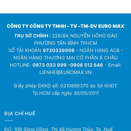
CÔNG TY CÔNG TY TNHH – TV –TM-DV EURO MAX
TRỤ SỞ CHÍNH :
228/8A NGUYỄN HÔNG ĐÀO
PHƯỜNG TÂN BÌNH TPHCM
SỐ TÀI KHOẢN
9730339998
- NGÂN HÀNG ACB -
NGÂN HÀNG THƯƠNG MẠI CỔ PHẦN Á CHÂU
HOTLINE:
0973 033 999 -0908 512 646
- Email:
LIENHE@EUROMAX.VN
Giấy phép ĐKKD số:
0310886370
do Sở KHĐT
Tp.HCM cấp ngày 30/05/2011
ĐỊA CHỈ HUẾ
ĐC: 109 Sóng Hồng, Thị Xã Hương Thủy, Tp .Huế