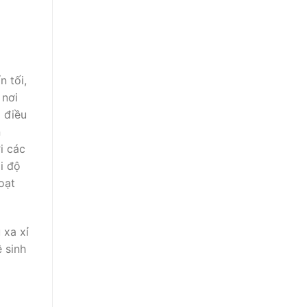
 tối,
 nơi
 điều
n
i các
i độ
oạt
 xa xỉ
 sinh