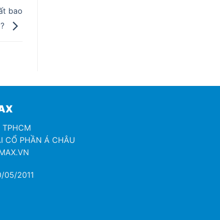
ất bao
p?
MAX
H TPHCM
I CỔ PHẦN Á CHÂU
OMAX.VN
/05/2011