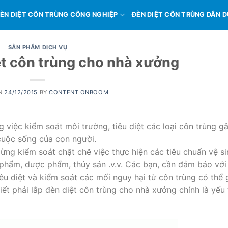
ÈN DIỆT CÔN TRÙNG CÔNG NGHIỆP
ĐÈN DIỆT CÔN TRÙNG DÂN 
SẢN PHẨM DỊCH VỤ
ệt côn trùng cho nhà xưởng
ON
24/12/2015
BY
CONTENT ONBOOM
g việc kiểm soát môi trường, tiêu diệt các loại côn trùng gâ
cuộc sống của con người.
ng kiểm soát chặt chẽ việc thực hiện các tiêu chuẩn vệ si
 phẩm, dược phẩm, thủy sản .v.v. Các bạn, cần đảm bảo với
u diệt và kiểm soát các mối nguy hại từ côn trùng có thể 
iết phải lắp đèn diệt côn trùng cho nhà xưởng chính là yếu 