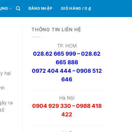
0
DỤNG
ĐĂNG NHẬP
GIỎ HÀNG /
0
₫
THÔNG TIN LIÊN HỆ
TP. HCM
028.62 665 999 – 028.62
665 888
0972 404 444 – 0908 512
y hại
646
nh
Hà Nội
gây ra
0904 929 330 – 0988 418
tố
422