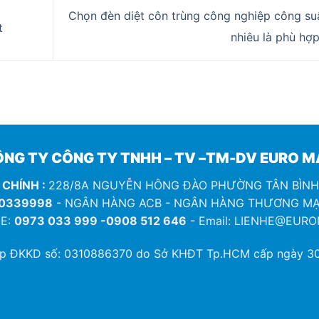
Chọn đèn diệt côn trùng công nghiệp công su
t
nhiêu là phù hợ
NG TY CÔNG TY TNHH – TV –TM-DV EURO 
 CHÍNH :
228/8A NGUYỄN HÔNG ĐÀO PHƯỜNG TÂN BÌN
0339998
- NGÂN HÀNG ACB - NGÂN HÀNG THƯƠNG MẠ
E:
0973 033 999 -0908 512 646
- Email: LIENHE@EUR
ép ĐKKD số:
0310886370
do Sở KHĐT Tp.HCM cấp ngày 30