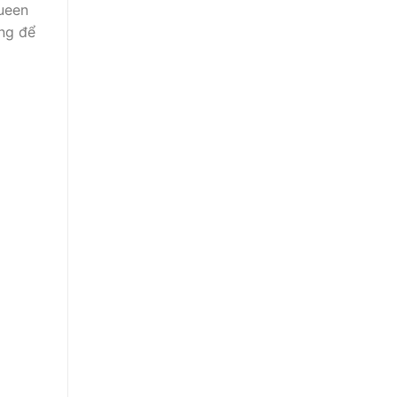
ueen
ùng để