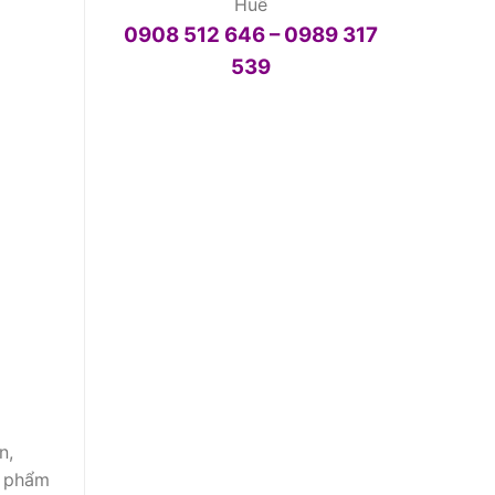
Huế
0908 512 646 – 0989 317
539
n,
c phẩm