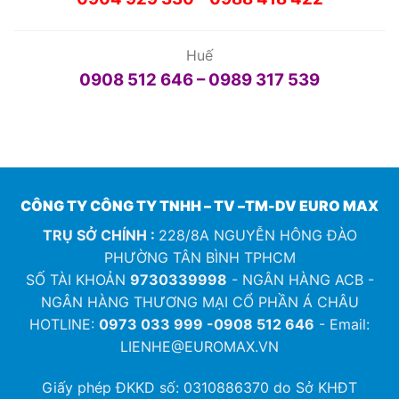
Huế
0908 512 646 – 0989 317 539
CÔNG TY CÔNG TY TNHH – TV –TM-DV EURO MAX
TRỤ SỞ CHÍNH :
228/8A NGUYỄN HÔNG ĐÀO
PHƯỜNG TÂN BÌNH TPHCM
SỐ TÀI KHOẢN
9730339998
- NGÂN HÀNG ACB -
NGÂN HÀNG THƯƠNG MẠI CỔ PHẦN Á CHÂU
HOTLINE:
0973 033 999 -0908 512 646
- Email:
LIENHE@EUROMAX.VN
Giấy phép ĐKKD số:
0310886370
do Sở KHĐT