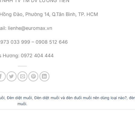
TNHH TV TM DV LƯƠNG TIẾN
 Hồng Đào, Phường 14, Q.Tân Bình, TP. HCM
ail: lienhe@euromax.vn
 0973 033 999 – 0908 512 646
s Hương: 0972 404 444
uỗi
,
Đèn diệt muỗi
,
Đèn diệt muỗi và đèn đuổi muỗi nên dùng loại nào?
,
đè
muỗi
.