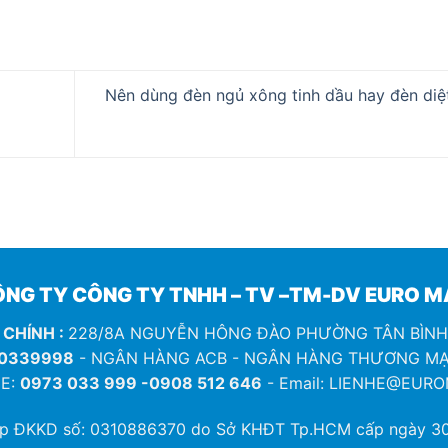
Nên dùng đèn ngủ xông tinh dầu hay đèn diệ
NG TY CÔNG TY TNHH – TV –TM-DV EURO 
 CHÍNH :
228/8A NGUYỄN HÔNG ĐÀO PHƯỜNG TÂN BÌN
0339998
- NGÂN HÀNG ACB - NGÂN HÀNG THƯƠNG MẠ
E:
0973 033 999 -0908 512 646
- Email: LIENHE@EUR
ép ĐKKD số:
0310886370
do Sở KHĐT Tp.HCM cấp ngày 30