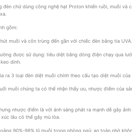
 bóng đèn chứ dùng công nghệ hạt Proton khiến ruồi, muỗi và 
xa.
́nh gồm:
hút muỗi và côn trùng đến gần với chiếc đèn bằng tia UVA
hường được sử dụng: tiêu diệt bằng dòng điện chạy qua lưới
keo dính.
 ra 3 loại đèn diệt muỗi chính theo cấu tạo diệt muỗi của 
uổi muỗi chúng ta có thể nhận thấy ưu, nhược điểm của sả
 nhưng nhược điểm là với ánh sáng phát ra mạnh dễ gây ảnh
 xúc lâu có thể gây mù lòa.
t khoảng 90%-98% lũ muỗi trong phòng ngủ; an toàn nhờ khô