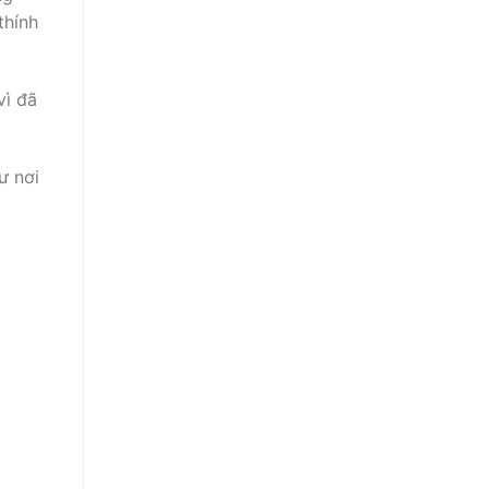
thính
̀ đã
hư nơi