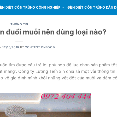
ÈN DIỆT CÔN TRÙNG CÔNG NGHIỆP
ĐÈN DIỆT CÔN TRÙNG DÂN 
THÔNG TIN
n đuổi muỗi nên dùng loại nào?
ON
12/10/2016
BY
CONTENT ONBOOM
tìm được câu trả lời phù hợp để lựa chọn sản phẩm tốt
 tật mang”. Công ty Lương Tiến xin chia sẻ một vài thông tin 
̉o vệ gia đình mình khỏi những vết đốt của muỗi và đám c