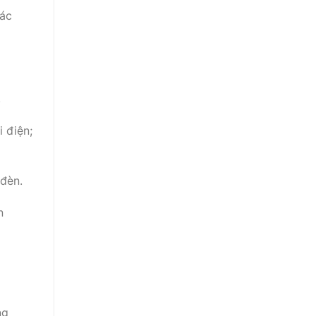
các
.
 điện;
đèn.
n
ng