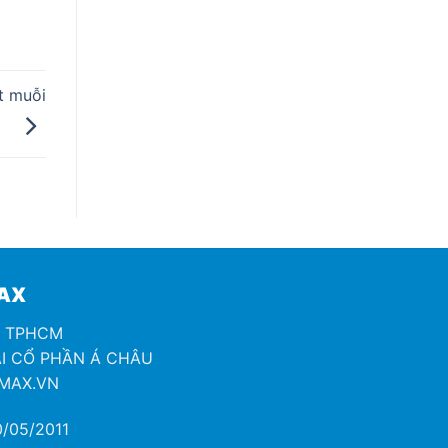
t muỗi
MAX
H TPHCM
I CỔ PHẦN Á CHÂU
OMAX.VN
/05/2011