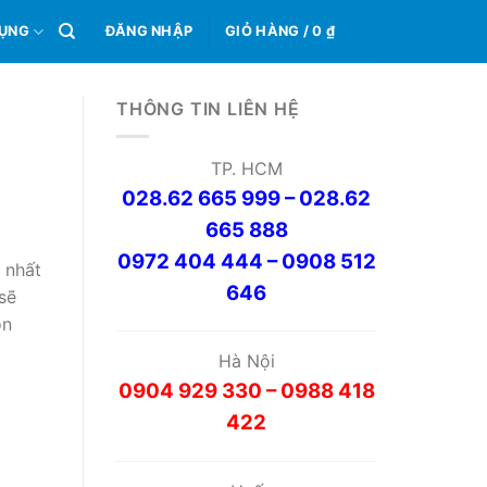
0
DỤNG
ĐĂNG NHẬP
GIỎ HÀNG /
0
₫
THÔNG TIN LIÊN HỆ
TP. HCM
028.62 665 999 – 028.62
665 888
0972 404 444 – 0908 512
 nhất
646
sẽ
ôn
Hà Nội
0904 929 330 – 0988 418
422