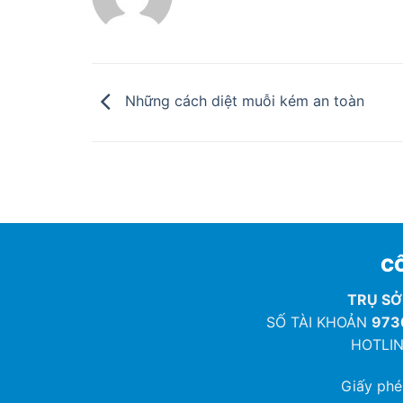
Những cách diệt muỗi kém an toàn
CÔ
TRỤ SỞ
SỐ TÀI KHOẢN
973
HOTLIN
Giấy ph