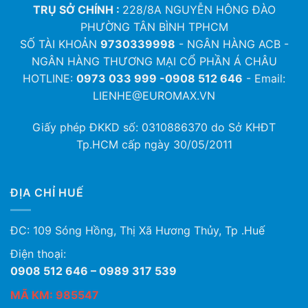
TRỤ SỞ CHÍNH :
228/8A NGUYỄN HÔNG ĐÀO
PHƯỜNG TÂN BÌNH TPHCM
SỐ TÀI KHOẢN
9730339998
- NGÂN HÀNG ACB -
NGÂN HÀNG THƯƠNG MẠI CỔ PHẦN Á CHÂU
HOTLINE:
0973 033 999 -0908 512 646
- Email:
LIENHE@EUROMAX.VN
Giấy phép ĐKKD số:
0310886370
do Sở KHĐT
Tp.HCM cấp ngày 30/05/2011
ĐỊA CHỈ HUẾ
ĐC: 109 Sóng Hồng, Thị Xã Hương Thủy, Tp .Huế
Điện thoại:
0908 512 646 – 0989 317 539
MÃ KM: 985547