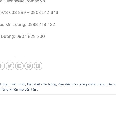
ail: lienhe@euromax.vn
 0973 033 999 – 0908 512 646
ại: Mr. Lương: 0988 418 422
. Dương: 0904 929 330
 trùng
,
Diệt muỗi
,
Đèn diệt côn trùng
,
đèn diệt côn trùng chính hãng
,
Đèn d
trùng khiến mẹ yên tâm
.