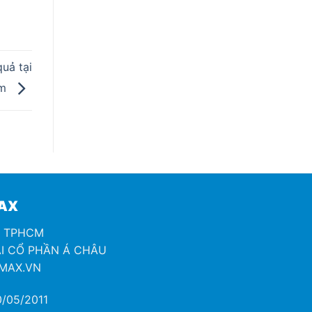
uả tại
om
MAX
H TPHCM
I CỔ PHẦN Á CHÂU
OMAX.VN
/05/2011