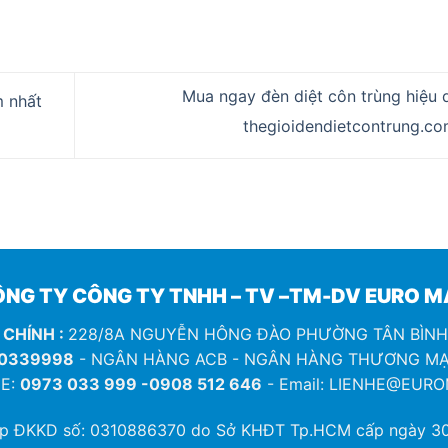
Mua ngay đèn diệt côn trùng hiệu q
m nhất
thegioidendietcontrung.c
NG TY CÔNG TY TNHH – TV –TM-DV EURO 
 CHÍNH :
228/8A NGUYỄN HÔNG ĐÀO PHƯỜNG TÂN BÌN
0339998
- NGÂN HÀNG ACB - NGÂN HÀNG THƯƠNG MẠ
E:
0973 033 999 -0908 512 646
- Email: LIENHE@EUR
ép ĐKKD số:
0310886370
do Sở KHĐT Tp.HCM cấp ngày 30