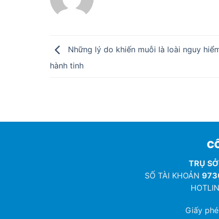
Những lý do khiến muỗi là loài nguy hiể
hành tinh
CÔ
TRỤ SỞ
SỐ TÀI KHOẢN
973
HOTLIN
Giấy ph