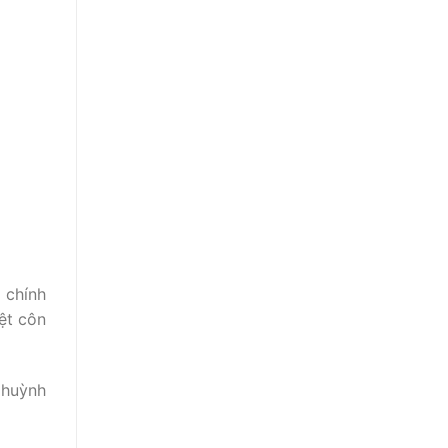
 chính
ệt côn
 huỳnh