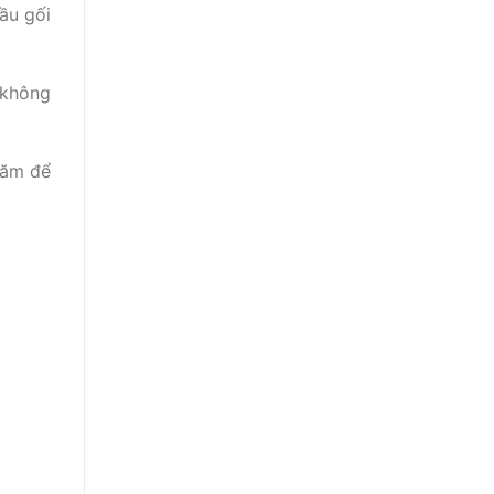
ầu gối
 không
năm để