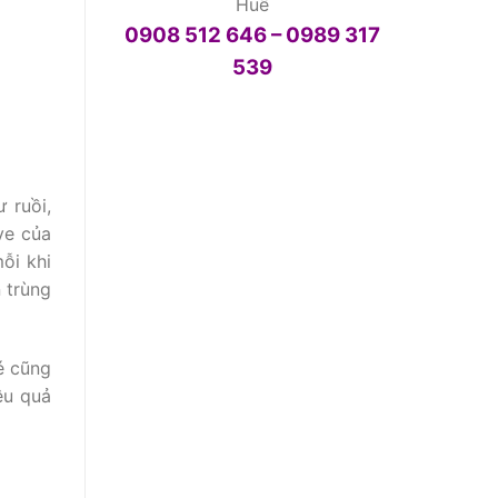
Huế
0908 512 646 – 0989 317
539
 ruồi,
ve của
ỗi khi
 trùng
é cũng
ệu quả