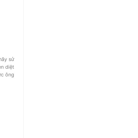
hãy sử
n diệt
ức ông