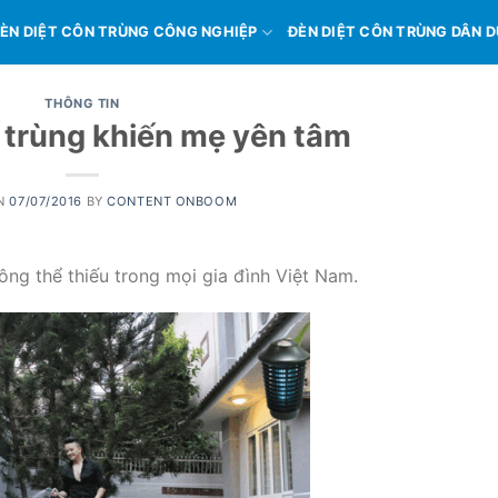
ÈN DIỆT CÔN TRÙNG CÔNG NGHIỆP
ĐÈN DIỆT CÔN TRÙNG DÂN 
THÔNG TIN
 trùng khiến mẹ yên tâm
ON
07/07/2016
BY
CONTENT ONBOOM
ông thể thiếu trong mọi gia đình Việt Nam.