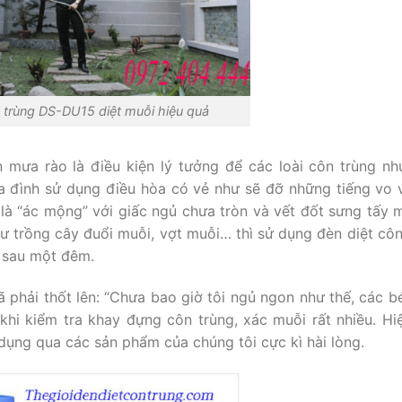
n trùng DS-DU15 diệt muỗi hiệu quả
mưa rào là điều kiện lý tưởng để các loài côn trùng như
a đình sử dụng điều hòa có vẻ như sẽ đỡ những tiếng vo 
à “ác mộng” với giấc ngủ chưa tròn và vết đốt sưng tấy m
ư trồng cây đuổi muỗi, vợt muỗi… thì sử dụng đèn diệt côn
ỉ sau một đêm.
 phải thốt lên: “Chưa bao giờ tôi ngủ ngon như thế, các b
 khi kiểm tra khay đựng côn trùng, xác muỗi rất nhiều. Hi
dụng qua các sản phẩm của chúng tôi cực kì hài lòng.