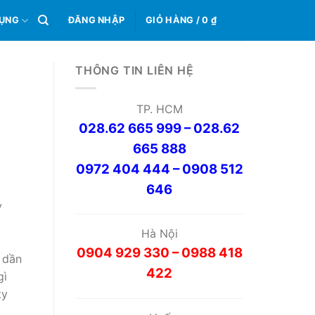
0
DỤNG
ĐĂNG NHẬP
GIỎ HÀNG /
0
₫
THÔNG TIN LIÊN HỆ
TP. HCM
028.62 665 999 – 028.62
665 888
0972 404 444 – 0908 512
646
y
Hà Nội
0904 929 330 – 0988 418
 dần
422
gì
ty