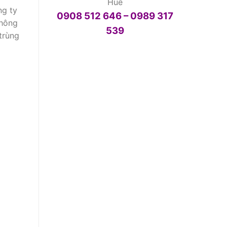
Huế
ng ty
0908 512 646 – 0989 317
không
539
trùng