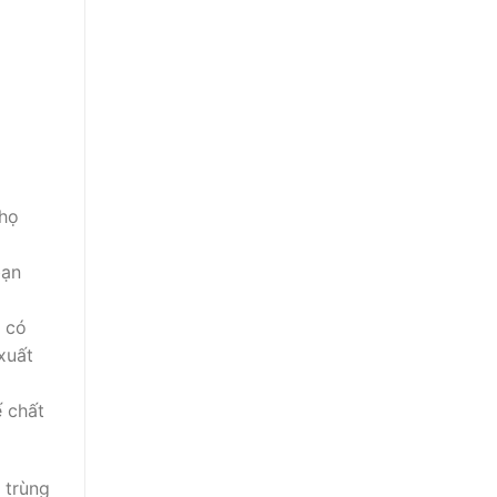
 họ
bạn
g có
xuất
ế chất
 trùng