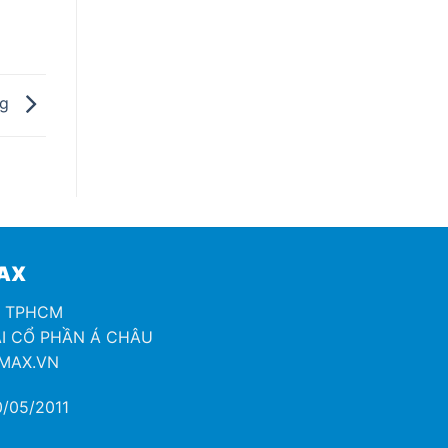
ng
MAX
H TPHCM
I CỔ PHẦN Á CHÂU
OMAX.VN
/05/2011