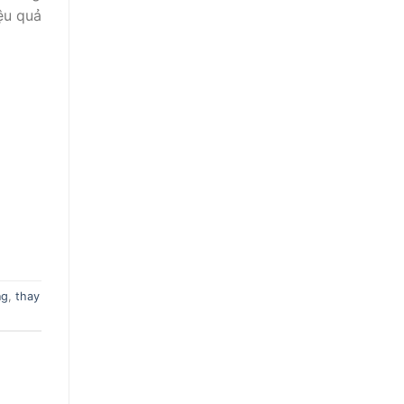
ệu quả
ng
,
thay