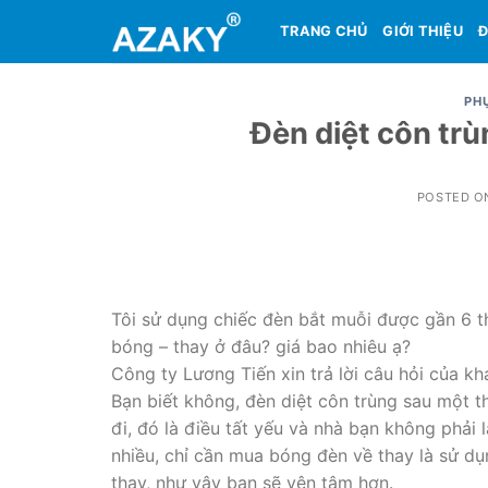
Skip
TRANG CHỦ
GIỚI THIỆU
Đ
to
content
PHỤ
Đèn diệt côn trù
POSTED 
Tôi sử dụng chiếc đèn bắt muỗi được gần 6 th
bóng – thay ở đâu? giá bao nhiêu ạ?
Công ty Lương Tiến xin trả lời câu hỏi của k
Bạn biết không, đèn diệt côn trùng sau một 
đi, đó là điều tất yếu và nhà bạn không phải 
nhiều, chỉ cần mua bóng đèn về thay là sử d
thay, như vậy bạn sẽ yên tâm hơn.