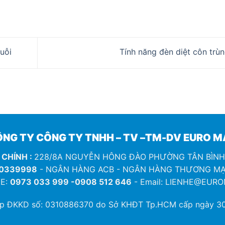
uỗi
Tính năng đèn diệt côn trù
NG TY CÔNG TY TNHH – TV –TM-DV EURO 
 CHÍNH :
228/8A NGUYỄN HÔNG ĐÀO PHƯỜNG TÂN BÌN
0339998
- NGÂN HÀNG ACB - NGÂN HÀNG THƯƠNG MẠ
E:
0973 033 999 -0908 512 646
- Email: LIENHE@EUR
ép ĐKKD số:
0310886370
do Sở KHĐT Tp.HCM cấp ngày 30