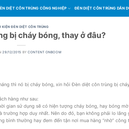
ÈN DIỆT CÔN TRÙNG CÔNG NGHIỆP
ĐÈN DIỆT CÔN TRÙNG DÂN 
 KIỆN ĐÈN DIỆT CÔN TRÙNG
ng bị cháy bóng, thay ở đâu?
ON
29/12/2015
BY
CONTENT ONBOOM
áng thì nó bị cháy bóng, xin hỏi Đèn diệt côn trùng bị chá
hách hàng như sau:
thời gian sử dụng sẽ có hiện tượng cháy bóng, hay bóng mờ
là trường hợp duy nhất. Nên do đó, bạn không phải lo lắng 
ụng bình thường hay đem đến tận nơi mua hàng “nhờ” công 