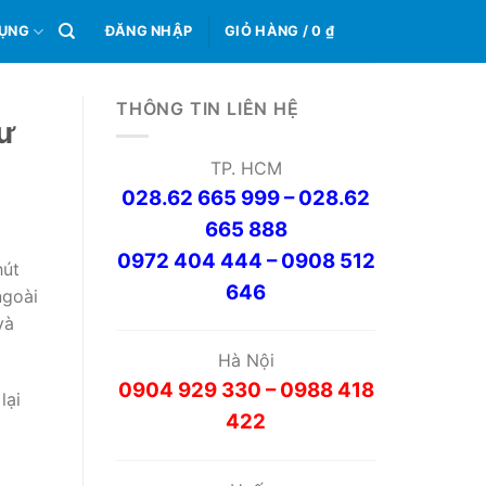
0
DỤNG
ĐĂNG NHẬP
GIỎ HÀNG /
0
₫
THÔNG TIN LIÊN HỆ
hư
TP. HCM
028.62 665 999 – 028.62
665 888
0972 404 444 – 0908 512
hút
646
ngoài
và
Hà Nội
0904 929 330 – 0988 418
lại
422