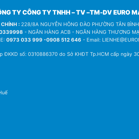
NG TY CÔNG TY TNHH – TV –TM-DV EURO 
 CHÍNH :
228/8A NGUYỄN HÔNG ĐÀO PHƯỜNG TÂN BÌN
0339998
- NGÂN HÀNG ACB - NGÂN HÀNG THƯƠNG MẠ
E:
0973 033 999 -0908 512 646
- Email: LIENHE@EUR
ép ĐKKD số:
0310886370
do Sở KHĐT Tp.HCM cấp ngày 30
Huế