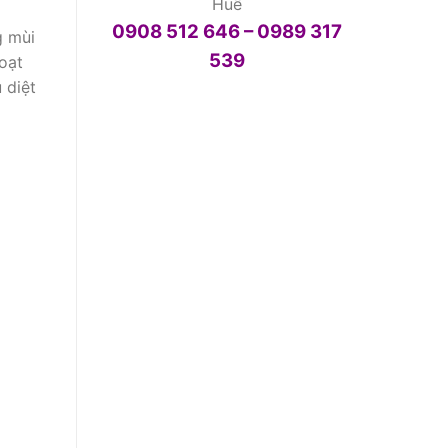
Huế
0908 512 646 – 0989 317
g mùi
539
oạt
 diệt