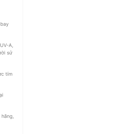
 bay
 UV-A,
ười sử
ực tím
ại
 hãng,