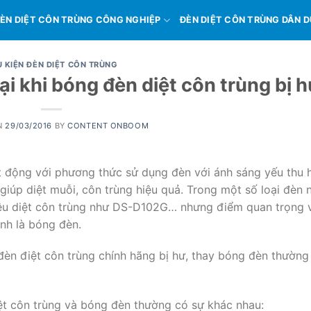
ÈN DIỆT CÔN TRÙNG CÔNG NGHIỆP
ĐÈN DIỆT CÔN TRÙNG DÂN 
 KIỆN ĐÈN DIỆT CÔN TRÙNG
i khi bóng đèn diệt côn trùng bị 
N
29/03/2016
BY
CONTENT ONBOOM
ạt động với phương thức sử dụng đèn với ánh sáng yếu thu 
giúp diệt muỗi, côn trùng hiệu quả. Trong một số loại đèn 
tiêu diệt côn trùng như DS-D102G… nhưng điểm quan trọng 
ính là bóng đèn.
èn điệt côn trùng chính hãng bị hư, thay bóng đèn thường 
t côn trùng và bóng đèn thường có sự khác nhau: