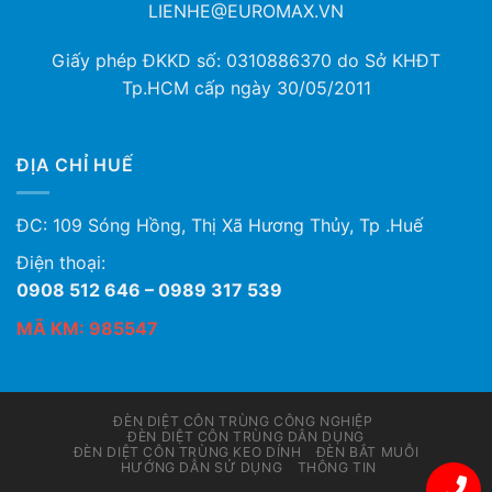
LIENHE@EUROMAX.VN
Giấy phép ĐKKD số:
0310886370
do Sở KHĐT
Tp.HCM cấp ngày 30/05/2011
ĐỊA CHỈ HUẾ
ĐC: 109 Sóng Hồng, Thị Xã Hương Thủy, Tp .Huế
Điện thoại:
0908 512 646 – 0989 317 539
MÃ KM: 985547
ĐÈN DIỆT CÔN TRÙNG CÔNG NGHIỆP
ĐÈN DIỆT CÔN TRÙNG DÂN DỤNG
ĐÈN DIỆT CÔN TRÙNG KEO DÍNH
ĐÈN BẮT MUỖI
HƯỚNG DẪN SỬ DỤNG
THÔNG TIN