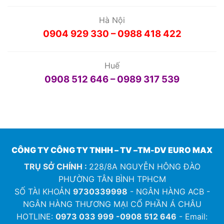
Hà Nội
0904 929 330 – 0988 418 422
Huế
0908 512 646 – 0989 317 539
CÔNG TY CÔNG TY TNHH – TV –TM-DV EURO MAX
TRỤ SỞ CHÍNH :
228/8A NGUYỄN HÔNG ĐÀO
PHƯỜNG TÂN BÌNH TPHCM
SỐ TÀI KHOẢN
9730339998
- NGÂN HÀNG ACB -
NGÂN HÀNG THƯƠNG MẠI CỔ PHẦN Á CHÂU
HOTLINE:
0973 033 999 -0908 512 646
- Email: