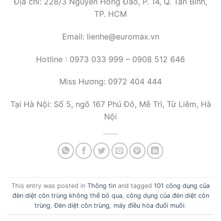
Địa chỉ: 228/3 Nguyễn Hồng Đào, P. 14, Q. Tân Bình,
TP. HCM
Email: lienhe@euromax.vn
Hotline : 0973 033 999 – 0908 512 646
Miss Hương: 0972 404 444
Tại Hà Nội: Số 5, ngõ 167 Phú Đô, Mễ Trì, Từ Liêm, Hà
Nội
This entry was posted in
Thông tin
and tagged
101 công dụng của
đèn diệt côn trùng không thể bỏ qua
,
công dụng của đèn diệt côn
trùng
,
Đèn diệt côn trùng
,
máy điều hòa đuổi muỗi
.