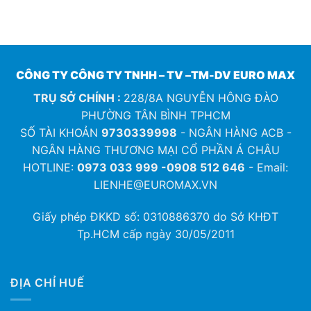
CÔNG TY CÔNG TY TNHH – TV –TM-DV EURO MAX
TRỤ SỞ CHÍNH :
228/8A NGUYỄN HÔNG ĐÀO
PHƯỜNG TÂN BÌNH TPHCM
SỐ TÀI KHOẢN
9730339998
- NGÂN HÀNG ACB -
NGÂN HÀNG THƯƠNG MẠI CỔ PHẦN Á CHÂU
HOTLINE:
0973 033 999 -0908 512 646
- Email:
LIENHE@EUROMAX.VN
Giấy phép ĐKKD số:
0310886370
do Sở KHĐT
Tp.HCM cấp ngày 30/05/2011
ĐỊA CHỈ HUẾ