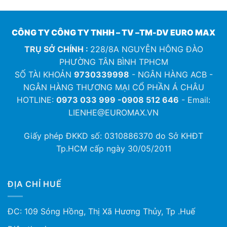
CÔNG TY CÔNG TY TNHH – TV –TM-DV EURO MAX
TRỤ SỞ CHÍNH :
228/8A NGUYỄN HÔNG ĐÀO
PHƯỜNG TÂN BÌNH TPHCM
SỐ TÀI KHOẢN
9730339998
- NGÂN HÀNG ACB -
NGÂN HÀNG THƯƠNG MẠI CỔ PHẦN Á CHÂU
HOTLINE:
0973 033 999 -0908 512 646
- Email:
LIENHE@EUROMAX.VN
Giấy phép ĐKKD số:
0310886370
do Sở KHĐT
Tp.HCM cấp ngày 30/05/2011
ĐỊA CHỈ HUẾ
ĐC: 109 Sóng Hồng, Thị Xã Hương Thủy, Tp .Huế