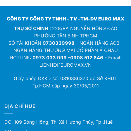
CÔNG TY CÔNG TY TNHH – TV –TM-DV EURO MAX
TRỤ SỞ CHÍNH :
228/8A NGUYỄN HÔNG ĐÀO
PHƯỜNG TÂN BÌNH TPHCM
SỐ TÀI KHOẢN
9730339998
- NGÂN HÀNG ACB -
NGÂN HÀNG THƯƠNG MẠI CỔ PHẦN Á CHÂU
HOTLINE:
0973 033 999 -0908 512 646
- Email:
LIENHE@EUROMAX.VN
Giấy phép ĐKKD số:
0310886370
do Sở KHĐT
Tp.HCM cấp ngày 30/05/2011
ĐỊA CHỈ HUẾ
ĐC: 109 Sóng Hồng, Thị Xã Hương Thủy, Tp .Huế