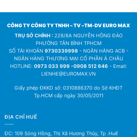
CÔNG TY CÔNG TY TNHH – TV –TM-DV EURO MAX
TRỤ SỞ CHÍNH :
228/8A NGUYỄN HÔNG ĐÀO
PHƯỜNG TÂN BÌNH TPHCM
SỐ TÀI KHOẢN
9730339998
- NGÂN HÀNG ACB -
NGÂN HÀNG THƯƠNG MẠI CỔ PHẦN Á CHÂU
HOTLINE:
0973 033 999 -0908 512 646
- Email:
LIENHE@EUROMAX.VN
Giấy phép ĐKKD số:
0310886370
do Sở KHĐT
Tp.HCM cấp ngày 30/05/2011
ĐỊA CHỈ HUẾ
ĐC: 109 Sóng Hồng, Thị Xã Hương Thủy, Tp .Huế