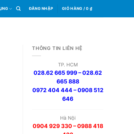
0
DỤNG
ĐĂNG NHẬP
GIỎ HÀNG /
0
₫
2
THÔNG TIN LIÊN HỆ
TP. HCM
028.62 665 999 – 028.62
665 888
0972 404 444 – 0908 512
646
Hà Nội
0904 929 330 – 0988 418