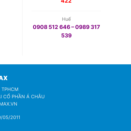
422
Huế
0908 512 646 – 0989 317
539
MAX
H TPHCM
I CỔ PHẦN Á CHÂU
OMAX.VN
/05/2011