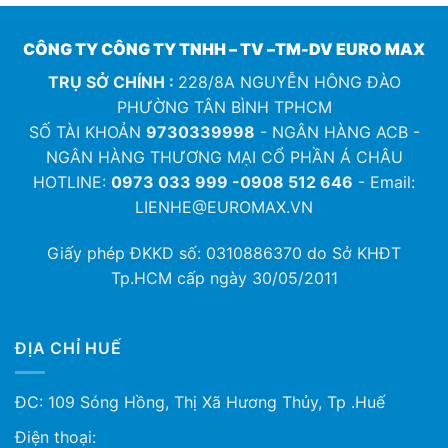
CÔNG TY CÔNG TY TNHH – TV –TM-DV EURO MAX
TRỤ SỞ CHÍNH :
228/8A NGUYỄN HÔNG ĐÀO
PHƯỜNG TÂN BÌNH TPHCM
SỐ TÀI KHOẢN
9730339998
- NGÂN HÀNG ACB -
NGÂN HÀNG THƯƠNG MẠI CỔ PHẦN Á CHÂU
HOTLINE:
0973 033 999 -0908 512 646
- Email:
LIENHE@EUROMAX.VN
Giấy phép ĐKKD số:
0310886370
do Sở KHĐT
Tp.HCM cấp ngày 30/05/2011
ĐỊA CHỈ HUẾ
ĐC: 109 Sóng Hồng, Thị Xã Hương Thủy, Tp .Huế
Điện thoại: