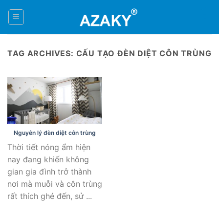
Skip
to
0
content
TAG ARCHIVES:
CẤU TẠO ĐÈN DIỆT CÔN TRÙNG
Nguyên lý đèn diệt côn trùng
Thời tiết nóng ẩm hiện
nay đang khiến không
gian gia đình trở thành
nơi mà muỗi và côn trùng
rất thích ghé đến, sử ...