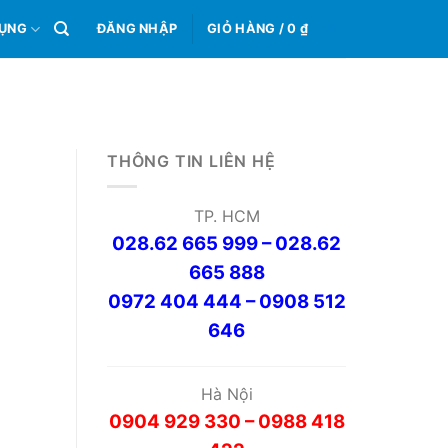
0
DỤNG
ĐĂNG NHẬP
GIỎ HÀNG /
0
₫
THÔNG TIN LIÊN HỆ
TP. HCM
028.62 665 999 – 028.62
665 888
0972 404 444 – 0908 512
646
Hà Nội
0904 929 330 – 0988 418