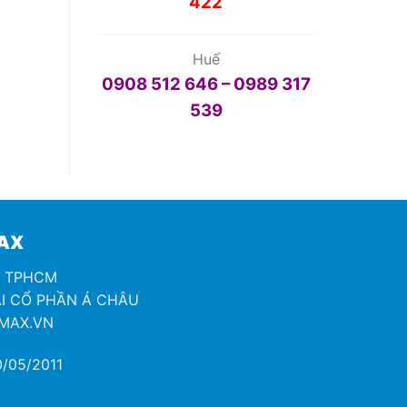
422
Huế
0908 512 646 – 0989 317
539
MAX
H TPHCM
I CỔ PHẦN Á CHÂU
OMAX.VN
/05/2011