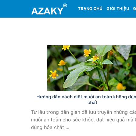
Skip
TRANG CHỦ
GIỚI THIỆU
Đ
to
content
Hướng dẫn cách diệt muỗi an toàn không dù
chất
Từ lâu trong dân gian đã lưu truyền những các
muỗi an toàn cho sức khỏe, đạt hiệu quả ma
dùng hóa chất ...