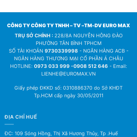
CÔNG TY CÔNG TY TNHH – TV –TM-DV EURO MAX
TRỤ SỞ CHÍNH :
228/8A NGUYỄN HÔNG ĐÀO
PHƯỜNG TÂN BÌNH TPHCM
SỐ TÀI KHOẢN
9730339998
- NGÂN HÀNG ACB -
NGÂN HÀNG THƯƠNG MẠI CỔ PHẦN Á CHÂU
HOTLINE:
0973 033 999 -0908 512 646
- Email:
LIENHE@EUROMAX.VN
Giấy phép ĐKKD số:
0310886370
do Sở KHĐT
Tp.HCM cấp ngày 30/05/2011
ĐỊA CHỈ HUẾ
ĐC: 109 Sóng Hồng, Thị Xã Hương Thủy, Tp .Huế