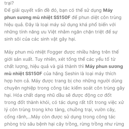
trại?
Để giải quyết vấn đề đó, bạn có thể sử dụng
Máy
phun sương mù nhiệt SS150F
để phun diệt côn trùng
hiệu quả. Đây là loại máy sử dụng khá phổ biến với
những tính năng ưu Việt nhằm ngăn chặn triệt để sự
sinh sôi của các sinh vật gây hại.
Máy phun mù nhiệt Fogger được nhiều hãng trên thế
giới sản xuất. Tuy nhiên, xét tổng thể các yếu tố từ
chất lượng, hiệu quả và giá thành thì
Máy phun sương
mù nhiệt SS150F
của hãng Seshin là loại máy thích
hợp hơn cả. Máy được trang bị cho những người dùng
chuyên nghiệp trong công tác kiểm soát côn trùng gây
hại. Hóa chất dạng nhũ dầu sẽ được động cơ đốt
trong đốt thành khói, có tác dụng rất tốt trong việc xử
lý côn trùng trong kho tàng, chuồng trại, vườn cây,
cống rãnh,…Máy còn được sử dụng trong công tác
phòng trừ sâu bệnh hại cây trồng, rừng trồng như rừng