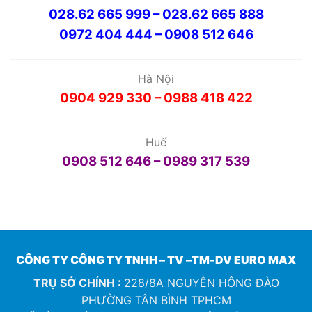
028.62 665 999 – 028.62 665 888
0972 404 444 – 0908 512 646
Hà Nội
0904 929 330 – 0988 418 422
Huế
0908 512 646 – 0989 317 539
CÔNG TY CÔNG TY TNHH – TV –TM-DV EURO MAX
TRỤ SỞ CHÍNH :
228/8A NGUYỄN HÔNG ĐÀO
PHƯỜNG TÂN BÌNH TPHCM