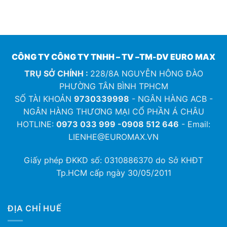
CÔNG TY CÔNG TY TNHH – TV –TM-DV EURO MAX
TRỤ SỞ CHÍNH :
228/8A NGUYỄN HÔNG ĐÀO
PHƯỜNG TÂN BÌNH TPHCM
SỐ TÀI KHOẢN
9730339998
- NGÂN HÀNG ACB -
NGÂN HÀNG THƯƠNG MẠI CỔ PHẦN Á CHÂU
HOTLINE:
0973 033 999 -0908 512 646
- Email:
LIENHE@EUROMAX.VN
Giấy phép ĐKKD số:
0310886370
do Sở KHĐT
Tp.HCM cấp ngày 30/05/2011
ĐỊA CHỈ HUẾ