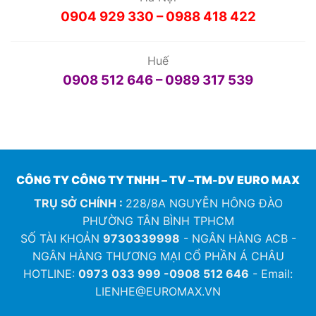
0904 929 330 – 0988 418 422
Huế
0908 512 646 – 0989 317 539
CÔNG TY CÔNG TY TNHH – TV –TM-DV EURO MAX
TRỤ SỞ CHÍNH :
228/8A NGUYỄN HÔNG ĐÀO
PHƯỜNG TÂN BÌNH TPHCM
SỐ TÀI KHOẢN
9730339998
- NGÂN HÀNG ACB -
NGÂN HÀNG THƯƠNG MẠI CỔ PHẦN Á CHÂU
HOTLINE:
0973 033 999 -0908 512 646
- Email:
LIENHE@EUROMAX.VN