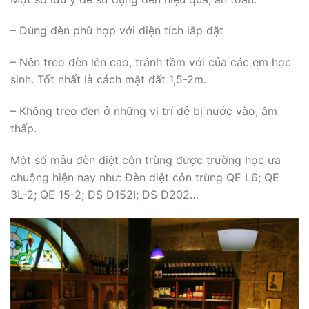
– Dùng đèn phù hợp với diện tích lắp đặt
– Nên treo đèn lên cao, tránh tầm với của các em học
sinh. Tốt nhất là cách mặt đất 1,5-2m.
– Không treo đèn ở những vị trí dễ bị nước vào, âm
thấp.
Một số mẫu đèn diệt côn trùng được trường học ưa
chuộng hiện nay như: Đèn diệt côn trùng QE L6; QE
3L-2; QE 15-2; DS D152I; DS D202…