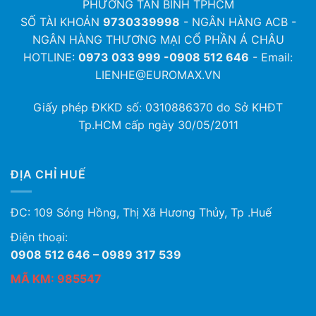
PHƯỜNG TÂN BÌNH TPHCM
SỐ TÀI KHOẢN
9730339998
- NGÂN HÀNG ACB -
NGÂN HÀNG THƯƠNG MẠI CỔ PHẦN Á CHÂU
HOTLINE:
0973 033 999 -0908 512 646
- Email:
LIENHE@EUROMAX.VN
Giấy phép ĐKKD số:
0310886370
do Sở KHĐT
Tp.HCM cấp ngày 30/05/2011
ĐỊA CHỈ HUẾ
ĐC: 109 Sóng Hồng, Thị Xã Hương Thủy, Tp .Huế
Điện thoại:
0908 512 646 – 0989 317 539
MÃ KM: 985547