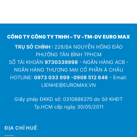
CÔNG TY CÔNG TY TNHH – TV –TM-DV EURO MAX
TRỤ SỞ CHÍNH :
228/8A NGUYỄN HÔNG ĐÀO
PHƯỜNG TÂN BÌNH TPHCM
SỐ TÀI KHOẢN
9730339998
- NGÂN HÀNG ACB -
NGÂN HÀNG THƯƠNG MẠI CỔ PHẦN Á CHÂU
HOTLINE:
0973 033 999 -0908 512 646
- Email:
LIENHE@EUROMAX.VN
Giấy phép ĐKKD số:
0310886370
do Sở KHĐT
Tp.HCM cấp ngày 30/05/2011
ĐỊA CHỈ HUẾ