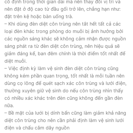
cố định trong thời gian dài mà nên thay đổi vị trí và
nên đặt ở độ cao từ đầu gối trở lên, chẳng hạn như:
đặt trên kệ hoặc bàn uống trà.
– Khi dùng đèn diệt côn trùng nên tắt hết tất cả các
loại đèn khác trong phòng do muỗi bị ảnh hưởng bởi
các nguồn sáng khác sẽ không cảm nhận được nguồn
sáng phát ra từ đèn diệt côn trùng, nên hiệu quả sẽ
giảm đáng kể, ban đêm chính là thời điểm tốt nhất để
diệt muỗi.
– Việc định kỳ làm vệ sinh đèn diệt côn trùng cũng
không kém phần quan trọng, tốt nhất là mỗi tuần nên
dùng cọ lông để quét sạch xác côn trùng và lưới điện,
thường xuyên giữ vệ sinh do nếu côn trùng nhìn thấy
có nhiều xác khác trên đèn cũng không đến gần đèn
nữa.
– Bề mặt của lưới bị dính bẩn cũng làm giảm khả năng
diệt côn trùng cho nên cần phải định làm vệ sinh lưới
điện và chấu cắm dây nguồn