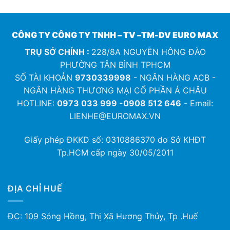
CÔNG TY CÔNG TY TNHH – TV –TM-DV EURO MAX
TRỤ SỞ CHÍNH :
228/8A NGUYỄN HÔNG ĐÀO
PHƯỜNG TÂN BÌNH TPHCM
SỐ TÀI KHOẢN
9730339998
- NGÂN HÀNG ACB -
NGÂN HÀNG THƯƠNG MẠI CỔ PHẦN Á CHÂU
HOTLINE:
0973 033 999 -0908 512 646
- Email:
LIENHE@EUROMAX.VN
Giấy phép ĐKKD số:
0310886370
do Sở KHĐT
Tp.HCM cấp ngày 30/05/2011
ĐỊA CHỈ HUẾ
ĐC: 109 Sóng Hồng, Thị Xã Hương Thủy, Tp .Huế