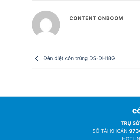
CONTENT ONBOOM
Đèn diệt côn trùng DS-DH18G
CÔ
TRỤ SỞ
SỐ TÀI KHOẢN
973
HOTLIN