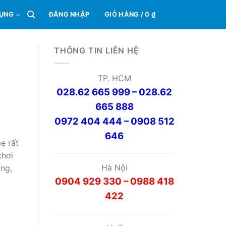
0
DỤNG
ĐĂNG NHẬP
GIỎ HÀNG /
0
₫
THÔNG TIN LIÊN HỆ
TP. HCM
028.62 665 999 – 028.62
665 888
0972 404 444 – 0908 512
646
̣ rất
chơi
Hà Nội
́ng,
0904 929 330 – 0988 418
422