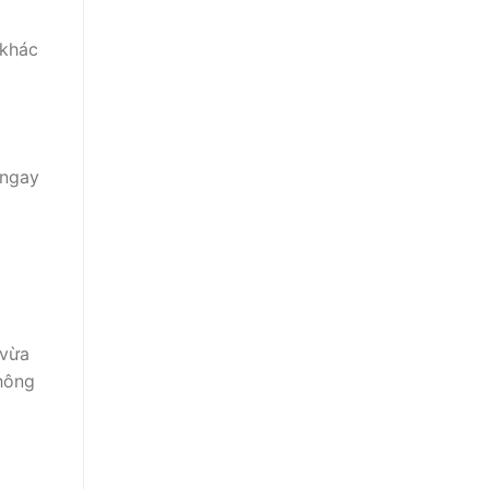
 khác
p ngay
 vừa
không