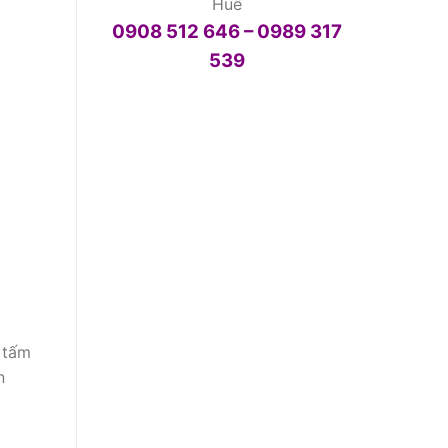
Huế
0908 512 646 – 0989 317
539
 tấm
n