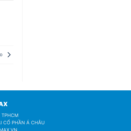
̣o
MAX
H TPHCM
I CỔ PHẦN Á CHÂU
OMAX.VN