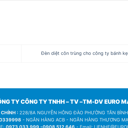
Đèn diệt côn trùng cho công ty bánh ke
NG TY CÔNG TY TNHH – TV –TM-DV EURO 
 CHÍNH :
228/8A NGUYỄN HÔNG ĐÀO PHƯỜNG TÂN BÌN
0339998
- NGÂN HÀNG ACB - NGÂN HÀNG THƯƠNG MẠ
E:
0973 033 999 -0908 512 646
- Email: LIENHE@EUR