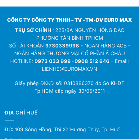
CÔNG TY CÔNG TY TNHH – TV –TM-DV EURO MAX
TRỤ SỞ CHÍNH :
228/8A NGUYỄN HÔNG ĐÀO
PHƯỜNG TÂN BÌNH TPHCM
SỐ TÀI KHOẢN
9730339998
- NGÂN HÀNG ACB -
NGÂN HÀNG THƯƠNG MẠI CỔ PHẦN Á CHÂU
HOTLINE:
0973 033 999 -0908 512 646
- Email:
LIENHE@EUROMAX.VN
Giấy phép ĐKKD số:
0310886370
do Sở KHĐT
Tp.HCM cấp ngày 30/05/2011
ĐỊA CHỈ HUẾ
ĐC: 109 Sóng Hồng, Thị Xã Hương Thủy, Tp .Huế