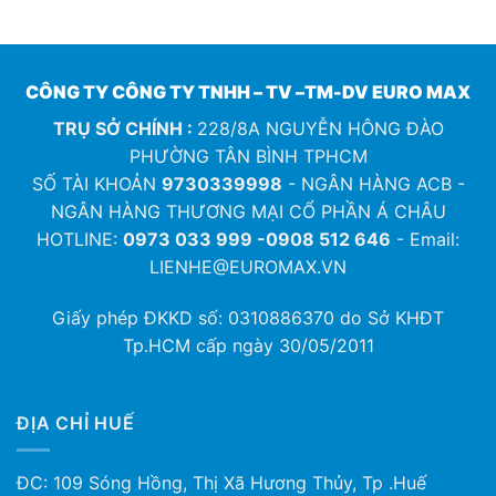
CÔNG TY CÔNG TY TNHH – TV –TM-DV EURO MAX
TRỤ SỞ CHÍNH :
228/8A NGUYỄN HÔNG ĐÀO
PHƯỜNG TÂN BÌNH TPHCM
SỐ TÀI KHOẢN
9730339998
- NGÂN HÀNG ACB -
NGÂN HÀNG THƯƠNG MẠI CỔ PHẦN Á CHÂU
HOTLINE:
0973 033 999 -0908 512 646
- Email:
LIENHE@EUROMAX.VN
Giấy phép ĐKKD số:
0310886370
do Sở KHĐT
Tp.HCM cấp ngày 30/05/2011
ĐỊA CHỈ HUẾ
ĐC: 109 Sóng Hồng, Thị Xã Hương Thủy, Tp .Huế