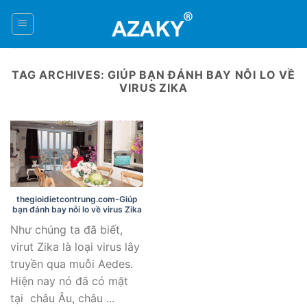
Skip
to
0
content
TAG ARCHIVES:
GIÚP BẠN ĐÁNH BAY NỖI LO VỀ
VIRUS ZIKA
thegioidietcontrung.com-Giúp
bạn đánh bay nỗi lo về virus Zika
Như chúng ta đã biết,
virut Zika là loại virus lây
truyền qua muỗi Aedes.
Hiện nay nó đã có mặt
tại châu Âu, châu ...