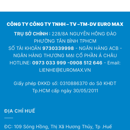
CÔNG TY CÔNG TY TNHH – TV –TM-DV EURO MAX
TRỤ SỞ CHÍNH :
228/8A NGUYỄN HÔNG ĐÀO
PHƯỜNG TÂN BÌNH TPHCM
SỐ TÀI KHOẢN
9730339998
- NGÂN HÀNG ACB -
NGÂN HÀNG THƯƠNG MẠI CỔ PHẦN Á CHÂU
HOTLINE:
0973 033 999 -0908 512 646
- Email:
LIENHE@EUROMAX.VN
Giấy phép ĐKKD số:
0310886370
do Sở KHĐT
Tp.HCM cấp ngày 30/05/2011
ĐỊA CHỈ HUẾ
ĐC: 109 Sóng Hồng, Thị Xã Hương Thủy, Tp .Huế