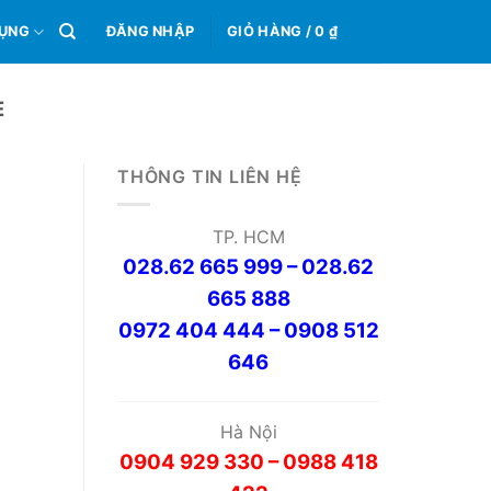
0
DỤNG
ĐĂNG NHẬP
GIỎ HÀNG /
0
₫
È
THÔNG TIN LIÊN HỆ
TP. HCM
028.62 665 999 – 028.62
665 888
0972 404 444 – 0908 512
646
Hà Nội
0904 929 330 – 0988 418