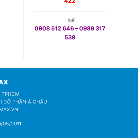
422
Huế
0908 512 646 – 0989 317
539
MAX
H TPHCM
I CỔ PHẦN Á CHÂU
OMAX.VN
/05/2011