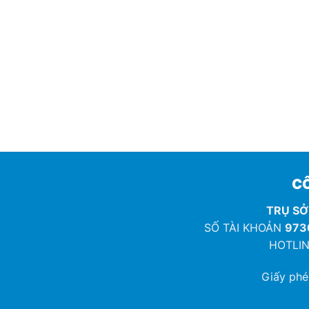
CÔ
TRỤ SỞ
SỐ TÀI KHOẢN
973
HOTLIN
Giấy ph