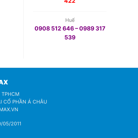
422
Huế
0908 512 646 – 0989 317
539
MAX
H TPHCM
I CỔ PHẦN Á CHÂU
OMAX.VN
/05/2011