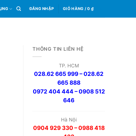
0
DỤNG
ĐĂNG NHẬP
GIỎ HÀNG /
0
₫
THÔNG TIN LIÊN HỆ
TP. HCM
028.62 665 999 – 028.62
665 888
0972 404 444 – 0908 512
646
Hà Nội
0904 929 330 – 0988 418