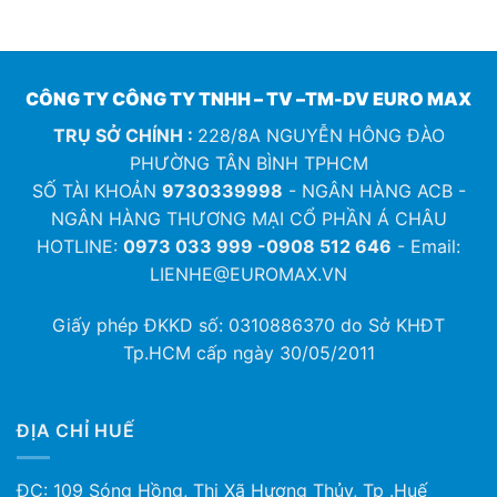
CÔNG TY CÔNG TY TNHH – TV –TM-DV EURO MAX
TRỤ SỞ CHÍNH :
228/8A NGUYỄN HÔNG ĐÀO
PHƯỜNG TÂN BÌNH TPHCM
SỐ TÀI KHOẢN
9730339998
- NGÂN HÀNG ACB -
NGÂN HÀNG THƯƠNG MẠI CỔ PHẦN Á CHÂU
HOTLINE:
0973 033 999 -0908 512 646
- Email:
LIENHE@EUROMAX.VN
Giấy phép ĐKKD số:
0310886370
do Sở KHĐT
Tp.HCM cấp ngày 30/05/2011
ĐỊA CHỈ HUẾ
ĐC: 109 Sóng Hồng, Thị Xã Hương Thủy, Tp .Huế