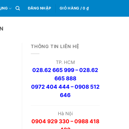
0
DỤNG
ĐĂNG NHẬP
GIỎ HÀNG /
0
₫
ỆN
THÔNG TIN LIÊN HỆ
TP. HCM
028.62 665 999 – 028.62
665 888
0972 404 444 – 0908 512
646
Hà Nội
0904 929 330 – 0988 418