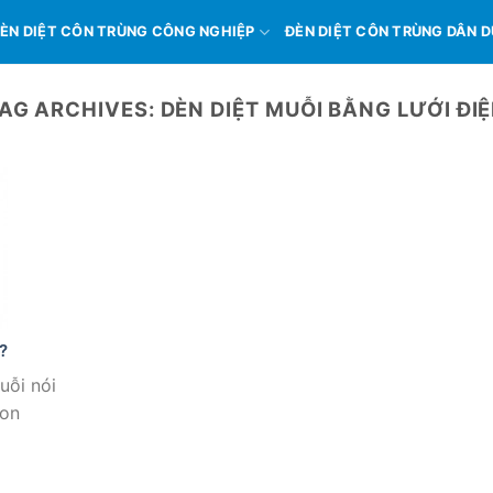
ÈN DIỆT CÔN TRÙNG CÔNG NGHIỆP
ĐÈN DIỆT CÔN TRÙNG DÂN 
AG ARCHIVES:
DÈN DIỆT MUỖI BẰNG LƯỚI ĐI
?
uỗi nói
con