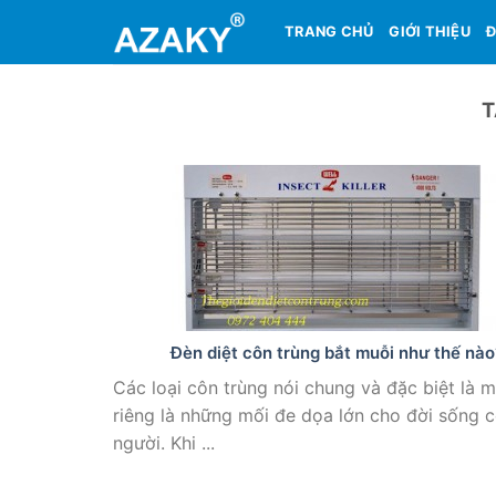
Skip
TRANG CHỦ
GIỚI THIỆU
Đ
to
content
T
Đèn diệt côn trùng bắt muỗi như thế nào
Các loại côn trùng nói chung và đặc biệt là m
riêng là những mối đe dọa lớn cho đời sống 
người. Khi ...