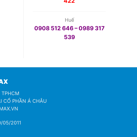
422
Huế
0908 512 646 – 0989 317
539
MAX
H TPHCM
I CỔ PHẦN Á CHÂU
OMAX.VN
/05/2011