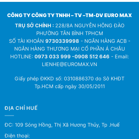
CÔNG TY CÔNG TY TNHH – TV –TM-DV EURO MAX
TRỤ SỞ CHÍNH :
228/8A NGUYỄN HÔNG ĐÀO
PHƯỜNG TÂN BÌNH TPHCM
SỐ TÀI KHOẢN
9730339998
- NGÂN HÀNG ACB -
NGÂN HÀNG THƯƠNG MẠI CỔ PHẦN Á CHÂU
HOTLINE:
0973 033 999 -0908 512 646
- Email:
LIENHE@EUROMAX.VN
Giấy phép ĐKKD số:
0310886370
do Sở KHĐT
Tp.HCM cấp ngày 30/05/2011
ĐỊA CHỈ HUẾ
ĐC: 109 Sóng Hồng, Thị Xã Hương Thủy, Tp .Huế
Điện thoại: