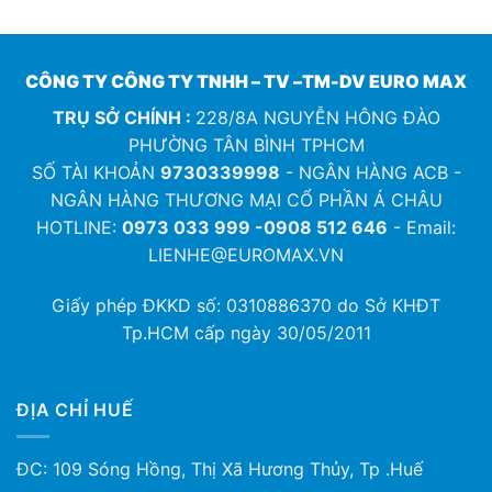
CÔNG TY CÔNG TY TNHH – TV –TM-DV EURO MAX
TRỤ SỞ CHÍNH :
228/8A NGUYỄN HÔNG ĐÀO
PHƯỜNG TÂN BÌNH TPHCM
SỐ TÀI KHOẢN
9730339998
- NGÂN HÀNG ACB -
NGÂN HÀNG THƯƠNG MẠI CỔ PHẦN Á CHÂU
HOTLINE:
0973 033 999 -0908 512 646
- Email:
LIENHE@EUROMAX.VN
Giấy phép ĐKKD số:
0310886370
do Sở KHĐT
Tp.HCM cấp ngày 30/05/2011
ĐỊA CHỈ HUẾ
ĐC: 109 Sóng Hồng, Thị Xã Hương Thủy, Tp .Huế