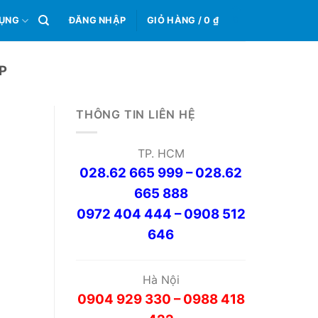
0
DỤNG
ĐĂNG NHẬP
GIỎ HÀNG /
0
₫
P
THÔNG TIN LIÊN HỆ
TP. HCM
028.62 665 999 – 028.62
665 888
0972 404 444 – 0908 512
646
Hà Nội
0904 929 330 – 0988 418