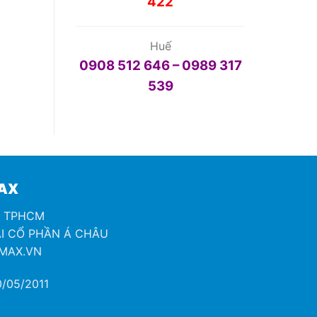
422
Huế
0908 512 646 – 0989 317
539
MAX
H TPHCM
I CỔ PHẦN Á CHÂU
OMAX.VN
/05/2011