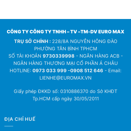
CÔNG TY CÔNG TY TNHH – TV –TM-DV EURO MAX
TRỤ SỞ CHÍNH :
228/8A NGUYỄN HÔNG ĐÀO
PHƯỜNG TÂN BÌNH TPHCM
SỐ TÀI KHOẢN
9730339998
- NGÂN HÀNG ACB -
NGÂN HÀNG THƯƠNG MẠI CỔ PHẦN Á CHÂU
HOTLINE:
0973 033 999 -0908 512 646
- Email:
LIENHE@EUROMAX.VN
Giấy phép ĐKKD số:
0310886370
do Sở KHĐT
Tp.HCM cấp ngày 30/05/2011
ĐỊA CHỈ HUẾ