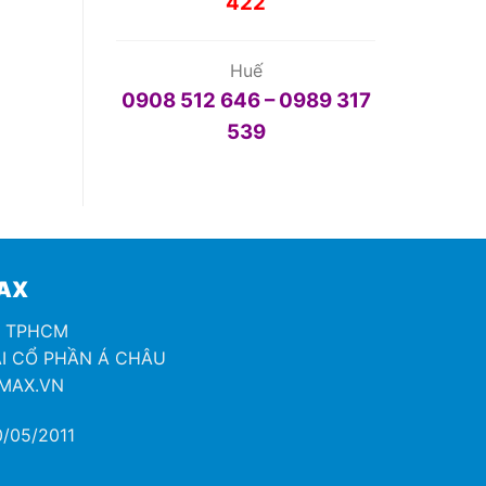
422
Huế
0908 512 646 – 0989 317
539
MAX
H TPHCM
I CỔ PHẦN Á CHÂU
OMAX.VN
/05/2011