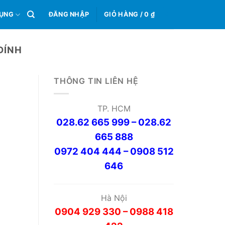
0
DỤNG
ĐĂNG NHẬP
GIỎ HÀNG /
0
₫
DÍNH
THÔNG TIN LIÊN HỆ
TP. HCM
028.62 665 999 – 028.62
665 888
0972 404 444 – 0908 512
646
Hà Nội
0904 929 330 – 0988 418