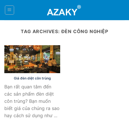
Skip
to
0
content
TAG ARCHIVES:
ĐÈN CÔNG NGHIỆP
Giá đèn diệt côn trùng
Bạn rất quan tâm đến
các sản phẩm đèn diệt
côn trùng? Bạn muốn
biết giá của chúng ra sao
hay cách sử dụng như ...