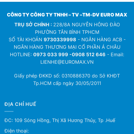
CÔNG TY CÔNG TY TNHH – TV –TM-DV EURO MAX
TRỤ SỞ CHÍNH :
228/8A NGUYỄN HÔNG ĐÀO
PHƯỜNG TÂN BÌNH TPHCM
SỐ TÀI KHOẢN
9730339998
- NGÂN HÀNG ACB -
NGÂN HÀNG THƯƠNG MẠI CỔ PHẦN Á CHÂU
HOTLINE:
0973 033 999 -0908 512 646
- Email:
LIENHE@EUROMAX.VN
Giấy phép ĐKKD số:
0310886370
do Sở KHĐT
Tp.HCM cấp ngày 30/05/2011
ĐỊA CHỈ HUẾ
ĐC: 109 Sóng Hồng, Thị Xã Hương Thủy, Tp .Huế
Điện thoại: