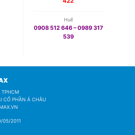
422
Huế
0908 512 646 – 0989 317
539
MAX
H TPHCM
I CỔ PHẦN Á CHÂU
OMAX.VN
/05/2011