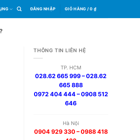
0
DỤNG
ĐĂNG NHẬP
GIỎ HÀNG /
0
₫
?
THÔNG TIN LIÊN HỆ
TP. HCM
028.62 665 999 – 028.62
665 888
0972 404 444 – 0908 512
646
Hà Nội
0904 929 330 – 0988 418