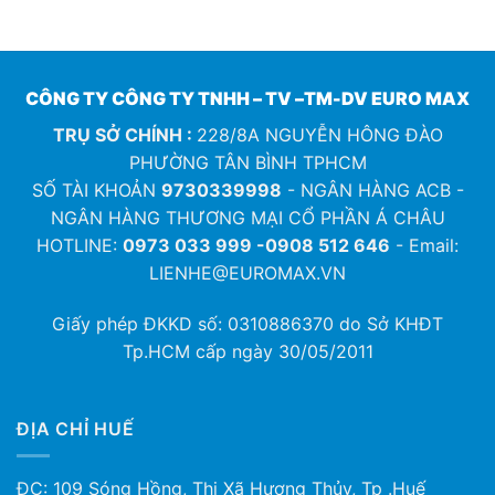
CÔNG TY CÔNG TY TNHH – TV –TM-DV EURO MAX
TRỤ SỞ CHÍNH :
228/8A NGUYỄN HÔNG ĐÀO
PHƯỜNG TÂN BÌNH TPHCM
SỐ TÀI KHOẢN
9730339998
- NGÂN HÀNG ACB -
NGÂN HÀNG THƯƠNG MẠI CỔ PHẦN Á CHÂU
HOTLINE:
0973 033 999 -0908 512 646
- Email:
LIENHE@EUROMAX.VN
Giấy phép ĐKKD số:
0310886370
do Sở KHĐT
Tp.HCM cấp ngày 30/05/2011
ĐỊA CHỈ HUẾ
ĐC: 109 Sóng Hồng, Thị Xã Hương Thủy, Tp .Huế