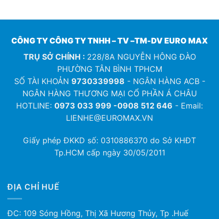
CÔNG TY CÔNG TY TNHH – TV –TM-DV EURO MAX
TRỤ SỞ CHÍNH :
228/8A NGUYỄN HÔNG ĐÀO
PHƯỜNG TÂN BÌNH TPHCM
SỐ TÀI KHOẢN
9730339998
- NGÂN HÀNG ACB -
NGÂN HÀNG THƯƠNG MẠI CỔ PHẦN Á CHÂU
HOTLINE:
0973 033 999 -0908 512 646
- Email:
LIENHE@EUROMAX.VN
Giấy phép ĐKKD số:
0310886370
do Sở KHĐT
Tp.HCM cấp ngày 30/05/2011
ĐỊA CHỈ HUẾ
ĐC: 109 Sóng Hồng, Thị Xã Hương Thủy, Tp .Huế